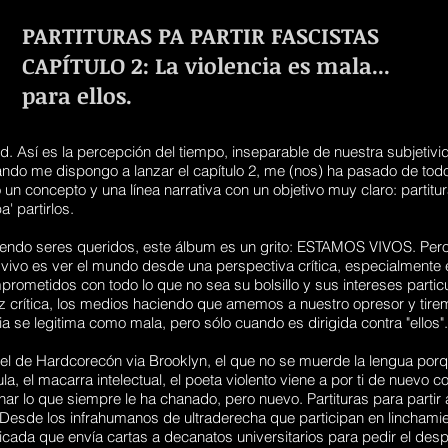
PARTITURAS PA PARTIR FASCISTAS
CAPÍTULO 2: La violencia es mala...
para ellos.
d. Así es la percepción del tiempo, inseparable de nuestra subjetivi
ando me dispongo a lanzar el capítulo 2, me (nos) ha pasado de to
un concepto y una línea narrativa con un objetivo muy claro: partitura
a' partirlos.
endo seres queridos, este álbum es un grito: ESTAMOS VIVOS. Pero
r vivo es ver el mundo desde una perspectiva crítica, especialmente
rometidos con todo lo que no sea su bolsillo y sus intereses partic
z crítica, los medios haciendo que amemos a nuestro opresor y tire
cia se legitima como mala, pero sólo cuando es dirigida contra "ellos"
, el de Hardcorecón via Brooklyn, el que no se muerde la lengua porqu
dula, el macarra intelectual, el poeta violento viene a por ti de nuev
 lo que siempre le ha chanado, pero nuevo. Partituras para partir
 Desde los infrahumanos de ultraderecha que participan en linchamie
ticada que envía cartas a decanatos universitarios para pedir el des