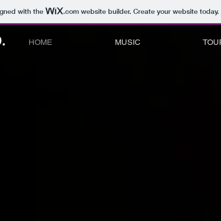
igned with the
.com
website builder. Create your website today.
.
HOME
MUSIC
TOU