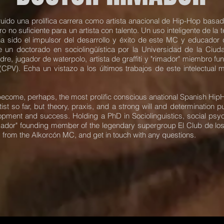
do una prolífica carrera como artista anacional de Hip-Hop basada
o no suficiente para un artista con talento. Un uso inteligente de la te
a sido el impulsor del desarrollo y éxito de este MC y educador
 un doctorado en sociolingüística por la Universidad de la Ciu
padre, jugador de waterpolo, artista de graffiti y "rimador" miembro 
(CPV). Echa un vistazo a los últimos trabajos de este intelectual
ecome, perhaps, the most prolific conscious anational Spanish HipHo
artist so far, but theory, praxis, and a strong will and determination
opment and success. Holding a PhD in Sociolinguistics, social psycho
d "rimador" founding member of the legendary supergroup El Club de l
 from the Alkorcón MC, and get in touch with any questions.