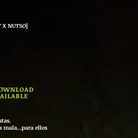
 X NUTSO]
 DOWNLOAD
AILABLE
stas.
s mala...para ellos