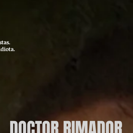
stas.
idiota.
DOCTOR RIMADOR