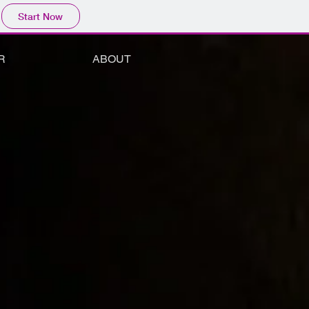
Start Now
R
ABOUT