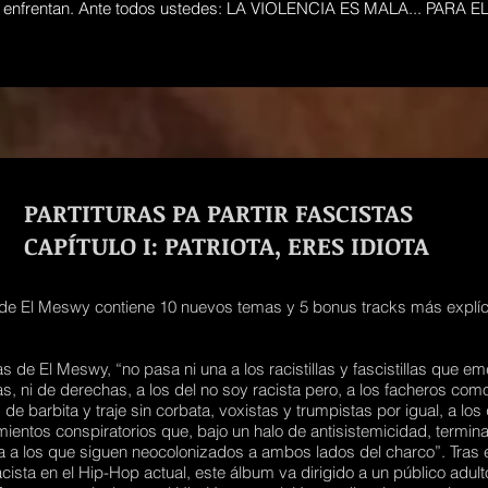
s enfrentan. Ante todos ustedes: LA VIOLENCIA ES MALA... PARA E
PARTITURAS PA PARTIR FASCISTAS
CAPÍTULO I: PATRIOTA, ERES IDIOTA
 de El Meswy contiene 10 nuevos temas y 5 bonus tracks más explíci
as de El Meswy, “no pasa ni una a los racistillas y fascistillas que
das, ni de derechas, a los del no soy racista pero, a los facheros co
de barbita y traje sin corbata, voxistas y trumpistas por igual, a l
mientos conspiratorios que, bajo un halo de antisistemicidad, termin
 los que siguen neocolonizados a ambos lados del charco”. Tras el
ista en el Hip-Hop actual, este álbum va dirigido a un público adulto